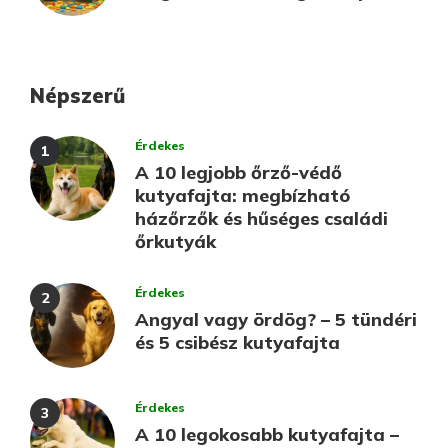
Népszerű
Érdekes
A 10 legjobb őrző-védő
kutyafajta: megbízható
házőrzők és hűséges családi
őrkutyák
Érdekes
Angyal vagy ördög? – 5 tündéri
és 5 csibész kutyafajta
Érdekes
A 10 legokosabb kutyafajta –