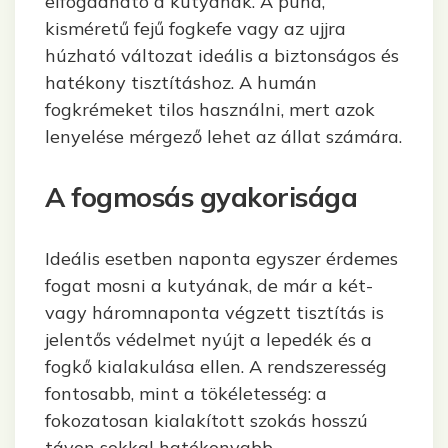
elfogadható a kutyának. A puha,
kisméretű fejű fogkefe vagy az ujjra
húzható változat ideális a biztonságos és
hatékony tisztításhoz. A humán
fogkrémeket tilos használni, mert azok
lenyelése mérgező lehet az állat számára.
A fogmosás gyakorisága
Ideális esetben naponta egyszer érdemes
fogat mosni a kutyának, de már a két-
vagy háromnaponta végzett tisztítás is
jelentős védelmet nyújt a lepedék és a
fogkő kialakulása ellen. A rendszeresség
fontosabb, mint a tökéletesség: a
fokozatosan kialakított szokás hosszú
távon sokkal hatékonyabb.