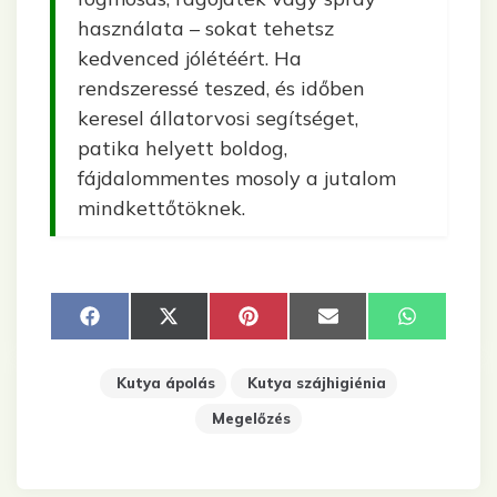
használata – sokat tehetsz
kedvenced jólétéért. Ha
rendszeressé teszed, és időben
keresel állatorvosi segítséget,
patika helyett boldog,
fájdalommentes mosoly a jutalom
mindkettőtöknek.
Share
Share
Share
Share
Share
Facebook
X
Pinterest
Email
WhatsA
on
on
on
on
on
(Twitter)
Kutya ápolás
Kutya szájhigiénia
Megelőzés