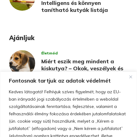
Intelligens és könnyen
tanítható kutyák listája
Ajánljuk
Életmód
Miért eszik meg mindent a
kiskutya? – Okok, veszélyek és
megoldások
Fontosnak tartjuk az adatok védelmét
Érdekes
Kedves látogató! Felhívjuk szíves figyelmét, hogy az EU-
10 nagytestű kutyafajta,
ban irányadó jogi szabályozás értelmében a weboldal
amelyek ideálisak családok és
szolgáltatásainak fenntartása, fejlesztése, valamint a
gyerekek mellé
felhasználói élmény fokozása érdekében jutalomfalatokat
(ún. cookie vagy süti) használunk, melyet a „Kérem a
jutifalatot” (elfogadom) vagy a „Nem kérem a jutifalatot”
Érdekes
(elutasítom) gombra kattintva engedélyezhet, illetve