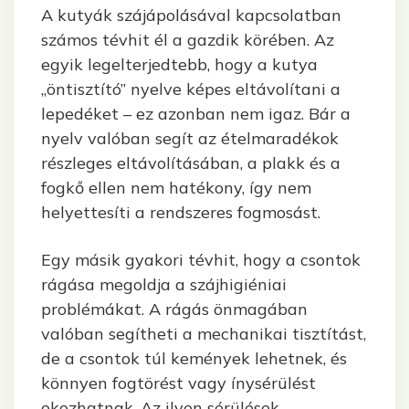
A kutyák szájápolásával kapcsolatban
számos tévhit él a gazdik körében. Az
egyik legelterjedtebb, hogy a kutya
„öntisztító” nyelve képes eltávolítani a
lepedéket – ez azonban nem igaz. Bár a
nyelv valóban segít az ételmaradékok
részleges eltávolításában, a plakk és a
fogkő ellen nem hatékony, így nem
helyettesíti a rendszeres fogmosást.
Egy másik gyakori tévhit, hogy a csontok
rágása megoldja a szájhigiéniai
problémákat. A rágás önmagában
valóban segítheti a mechanikai tisztítást,
de a csontok túl kemények lehetnek, és
könnyen fogtörést vagy ínysérülést
okozhatnak. Az ilyen sérülések