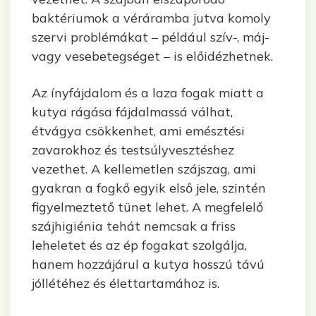
baktériumok a véráramba jutva komoly
szervi problémákat – például szív-, máj-
vagy vesebetegséget – is előidézhetnek.
Az ínyfájdalom és a laza fogak miatt a
kutya rágása fájdalmassá válhat,
étvágya csökkenhet, ami emésztési
zavarokhoz és testsúlyvesztéshez
vezethet. A kellemetlen szájszag, ami
gyakran a fogkő egyik első jele, szintén
figyelmeztető tünet lehet. A megfelelő
szájhigiénia tehát nemcsak a friss
leheletet és az ép fogakat szolgálja,
hanem hozzájárul a kutya hosszú távú
jóllétéhez és élettartamához is.