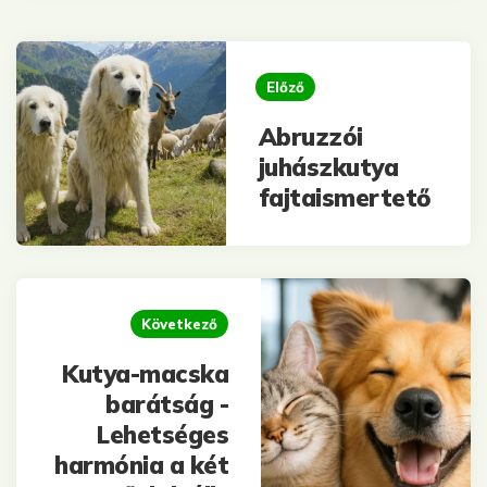
Post
navigation
Előző
Abruzzói
juhászkutya
fajtaismertető
Következő
Kutya-macska
barátság -
Lehetséges
harmónia a két