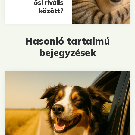
ősi rivális
között?
Hasonló tartalmú
bejegyzések