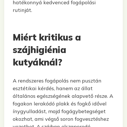
hatékonnyá kedvenced fogápolási
rutinját.
Miért kritikus a
szájhigiénia
kutyáknál?
A rendszeres fogápolás nem pusztán
esztétikai kérdés, hanem az állat
általános egészségének alapvető része. A
fogakon lerakódó plakk és fogkő idővel
ínygyulladást, majd fogágybetegséget
okozhat, ami végső soron fogvesztéshez
vezethet. A szájban elszaporodó