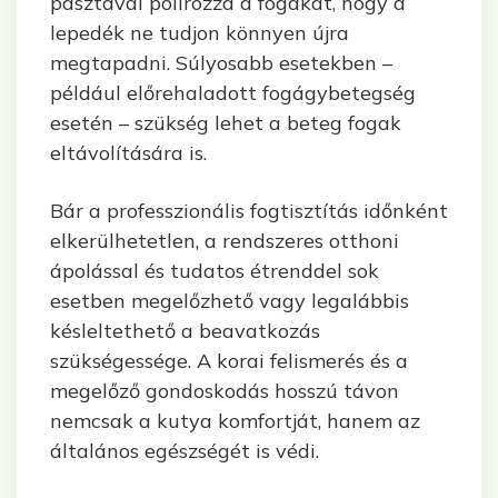
pasztával polírozza a fogakat, hogy a
lepedék ne tudjon könnyen újra
megtapadni. Súlyosabb esetekben –
például előrehaladott fogágybetegség
esetén – szükség lehet a beteg fogak
eltávolítására is.
Bár a professzionális fogtisztítás időnként
elkerülhetetlen, a rendszeres otthoni
ápolással és tudatos étrenddel sok
esetben megelőzhető vagy legalábbis
késleltethető a beavatkozás
szükségessége. A korai felismerés és a
megelőző gondoskodás hosszú távon
nemcsak a kutya komfortját, hanem az
általános egészségét is védi.