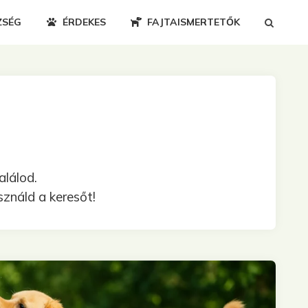
ZSÉG
ÉRDEKES
FAJTAISMERTETŐK
alálod.
ználd a keresőt!