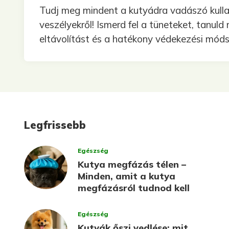
Tudj meg mindent a kutyádra vadászó kull
veszélyekről! Ismerd fel a tüneteket, tanuld
eltávolítást és a hatékony védekezési móds
Legfrissebb
Egészség
Kutya megfázás télen –
Minden, amit a kutya
megfázásról tudnod kell
Egészség
Kutyák őszi vedlése: mit