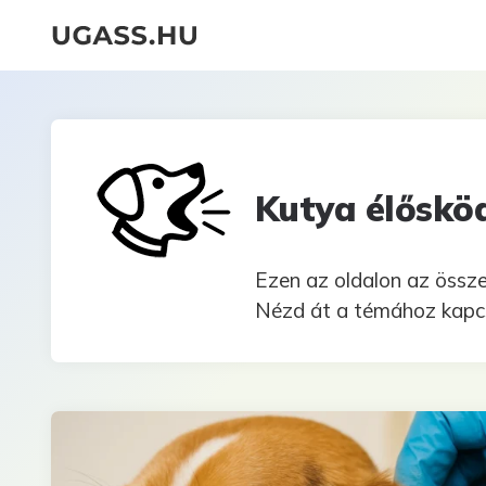
Kutya élőskö
Ezen az oldalon az össz
Nézd át a témához kapcso