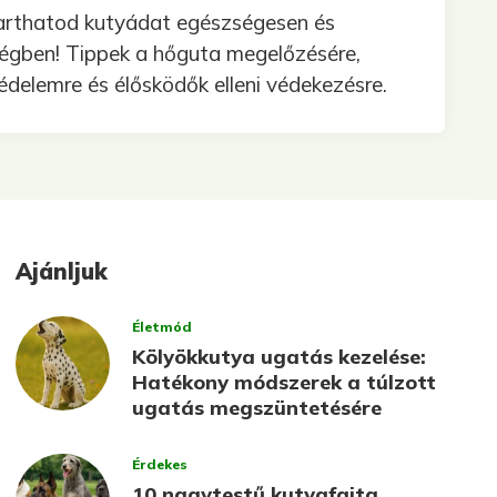
tarthatod kutyádat egészségesen és
ségben! Tippek a hőguta megelőzésére,
édelemre és élősködők elleni védekezésre.
Ajánljuk
Életmód
Kölyökkutya ugatás kezelése:
Hatékony módszerek a túlzott
ugatás megszüntetésére
Érdekes
10 nagytestű kutyafajta,