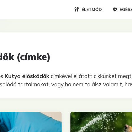
ÉLETMÓD
EGÉS
dők (címke)
es
Kutya élősködők
címkével ellátott cikkünket megt
lódó tartalmakat, vagy ha nem találsz valamit, has