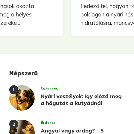
ancsok okozta
Fedezd fel, hogyan 
 meg a helyes
boldogan a nyári hő
zereket.
hidratálásra, mancsv
Népszerű
Egészség
Nyári veszélyek: így előzd meg
a hőgutát a kutyádnál
Érdekes
Angyal vagy ördög? – 5