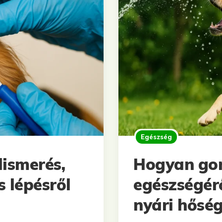
Egészség
lismerés,
Hogyan go
s lépésről
egészségér
nyári hőség