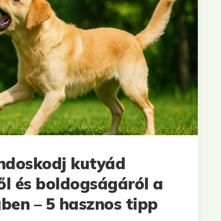
ndoskodj kutyád
ől és boldogságáról a
ben – 5 hasznos tipp