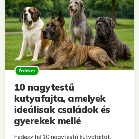
Érdekes
10 nagytestű
kutyafajta, amelyek
ideálisak családok és
gyerekek mellé
Fedezz fel 10 nagytestű kutyafajtát,